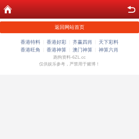
返回网站首页
香港特料
香港好彩
齐赢四肖
天下彩料
香港旺角
香港神算
澳门神算
神算六肖
跑狗资料-6ZL.cc
仅供娱乐参考，严禁用于赌博！