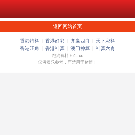
返回网站首页
香港特料
香港好彩
齐赢四肖
天下彩料
香港旺角
香港神算
澳门神算
神算六肖
跑狗资料-6ZL.cc
仅供娱乐参考，严禁用于赌博！