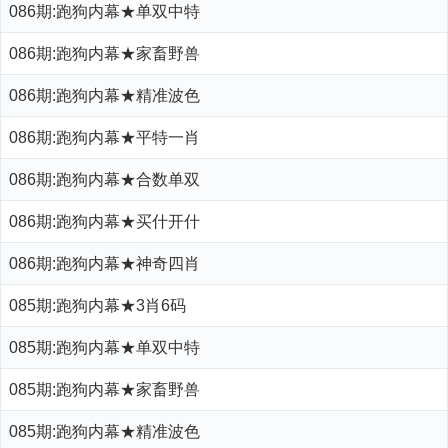
086期:跑狗内幕★单双中特
086期:跑狗内幕★家畜野兽
086期:跑狗内幕★精准波色
086期:跑狗内幕★平特一肖
086期:跑狗内幕★合数单双
086期:跑狗内幕★买什开什
086期:跑狗内幕★神奇四肖
085期:跑狗内幕★3肖6码
085期:跑狗内幕★单双中特
085期:跑狗内幕★家畜野兽
085期:跑狗内幕★精准波色