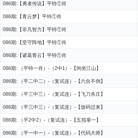
086期:【勇者传说】平特①肖
086期:【青云梦】平特①肖
086期:【非凡智力】平特①肖
086期:【坚守阵地】平特①肖
086期:【诸葛青云】平特①肖
086期: （平特一肖）-（2中1）-【闲坐江山】
086期: （平二中二）-（复试连）-【六合不倒】
086期: （平三中三）-（复试连）-【飞刀杀庄】
086期: （平三中三）-（复试连）-【放码过来】
086期: （平2中2）-（复试连）-【五指掌一】
086期: （平一中一）-（复试连）-【代码大师】