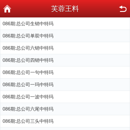
芙蓉王料
086期:总公司生销中特玛
086期:总公司单双中特玛
086期:总公司六销中特玛
086期:总公司四销中特玛
086期:总公司一句中特玛
086期:总公司一玛中特玛
086期:总公司一波中特玛
086期:总公司六尾中特玛
086期:总公司三头中特玛