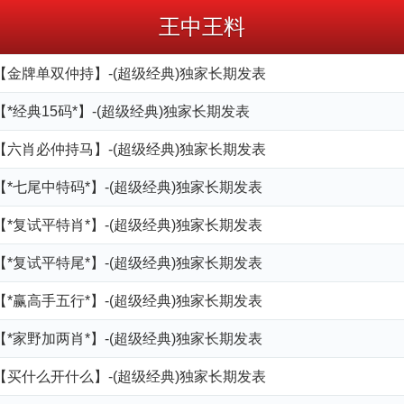
王中王料
料-【金牌单双仲持】-(超级经典)独家长期发表
-【*经典15码*】-(超级经典)独家长期发表
料-【六肖必仲持马】-(超级经典)独家长期发表
-【*七尾中特码*】-(超级经典)独家长期发表
-【*复试平特肖*】-(超级经典)独家长期发表
-【*复试平特尾*】-(超级经典)独家长期发表
-【*赢高手五行*】-(超级经典)独家长期发表
-【*家野加两肖*】-(超级经典)独家长期发表
料-【买什么开什么】-(超级经典)独家长期发表