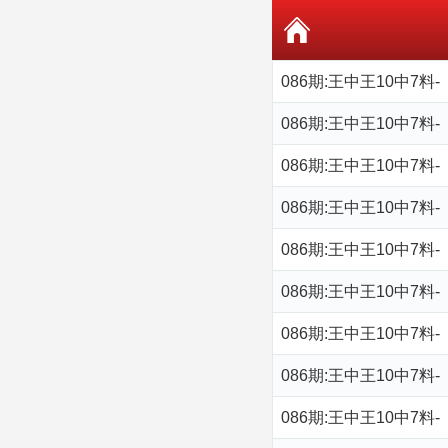
086期:王中王10中7
086期:王中王10中7料
086期:王中王10中7
086期:王中王10中7料
086期:王中王10中7料
086期:王中王10中7料
086期:王中王10中7料
086期:王中王10中7料
086期:王中王10中7