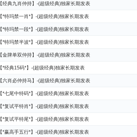
料-【经典九肖仲持】-(超级经典)独家长期发表
-【*特玛禁一肖*】-(超级经典)独家长期发表
-【*特玛禁一段*】-(超级经典)独家长期发表
-【*特玛禁半波*】-(超级经典)独家长期发表
料-【金牌单双仲持】-(超级经典)独家长期发表
-【*经典15码*】-(超级经典)独家长期发表
料-【六肖必仲持马】-(超级经典)独家长期发表
-【*七尾中特码*】-(超级经典)独家长期发表
-【*复试平特肖*】-(超级经典)独家长期发表
-【*复试平特尾*】-(超级经典)独家长期发表
-【*赢高手五行*】-(超级经典)独家长期发表