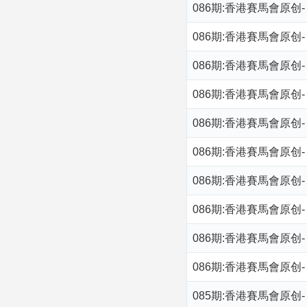
086期:香港賽馬會原
086期:香港賽馬會原
086期:香港賽馬會原
086期:香港賽馬會原
086期:香港賽馬會原
086期:香港賽馬會原
086期:香港賽馬會原
086期:香港賽馬會原
086期:香港賽馬會原
086期:香港賽馬會原
085期:香港賽馬會原