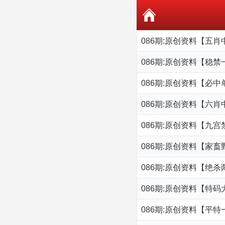
086期:原创资料【五
086期:原创资料【稳
086期:原创资料【必
086期:原创资料【六
086期:原创资料【九
086期:原创资料【家
086期:原创资料【绝
086期:原创资料【特
086期:原创资料【平