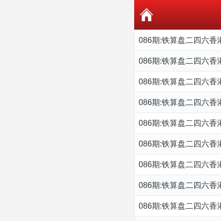
086期:铁算盘二四六
086期:铁算盘二四六
086期:铁算盘二四六
086期:铁算盘二四六
086期:铁算盘二四六
086期:铁算盘二四六
086期:铁算盘二四六
086期:铁算盘二四六
086期:铁算盘二四六