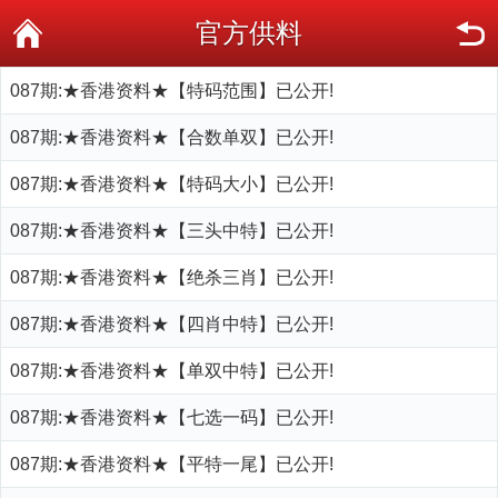
官方供料
087期:★香港资料★【特码范围】已公开!
087期:★香港资料★【合数单双】已公开!
087期:★香港资料★【特码大小】已公开!
087期:★香港资料★【三头中特】已公开!
087期:★香港资料★【绝杀三肖】已公开!
087期:★香港资料★【四肖中特】已公开!
087期:★香港资料★【单双中特】已公开!
087期:★香港资料★【七选一码】已公开!
087期:★香港资料★【平特一尾】已公开!