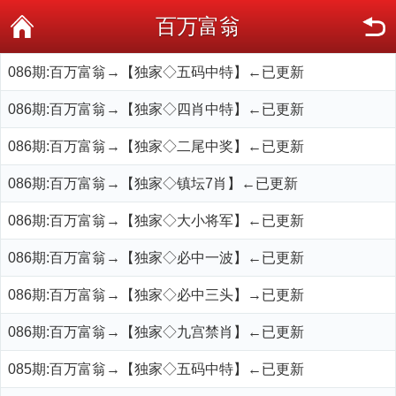
百万富翁
086期:百万富翁→【独家◇五码中特】←已更新
086期:百万富翁→【独家◇四肖中特】←已更新
086期:百万富翁→【独家◇二尾中奖】←已更新
086期:百万富翁→【独家◇镇坛7肖】←已更新
086期:百万富翁→【独家◇大小将军】←已更新
086期:百万富翁→【独家◇必中一波】←已更新
086期:百万富翁→【独家◇必中三头】→已更新
086期:百万富翁→【独家◇九宫禁肖】←已更新
085期:百万富翁→【独家◇五码中特】←已更新