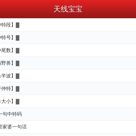
天线宝宝
仲特段】▓
仲特号】▓
仲尾数】▓
与野兽】▓
杀半波】▓
行仲特】▓
号大小】▓
』一句中特码
』管家婆一句话