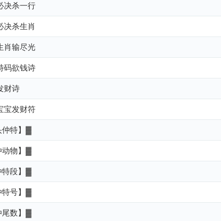
』必决杀一行
』必决杀生肖
』生肖输尽光
』特码欲钱诗
发财诗
』宝宝发财符
头仲特】▓
仲动物】▓
仲特段】▓
仲特号】▓
仲尾数】▓