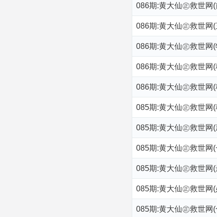
086期:黄大仙㊣救世网
086期:黄大仙㊣救世网
086期:黄大仙㊣救世网
086期:黄大仙㊣救世网
086期:黄大仙㊣救世网
085期:黄大仙㊣救世网
085期:黄大仙㊣救世网
085期:黄大仙㊣救世网
085期:黄大仙㊣救世网
085期:黄大仙㊣救世网
085期:黄大仙㊣救世网