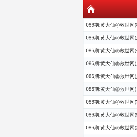
086期:黄大仙㊣救世网
086期:黄大仙㊣救世网
086期:黄大仙㊣救世网
086期:黄大仙㊣救世网
086期:黄大仙㊣救世网
086期:黄大仙㊣救世网
086期:黄大仙㊣救世网
086期:黄大仙㊣救世网
086期:黄大仙㊣救世网