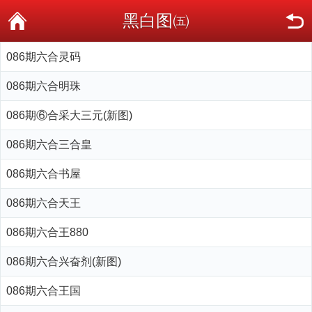
黑白图㈤
086期六合灵码
086期六合明珠
086期⑥合采大三元(新图)
086期六合三合皇
086期六合书屋
086期六合天王
086期六合王880
086期六合兴奋剂(新图)
086期六合王国