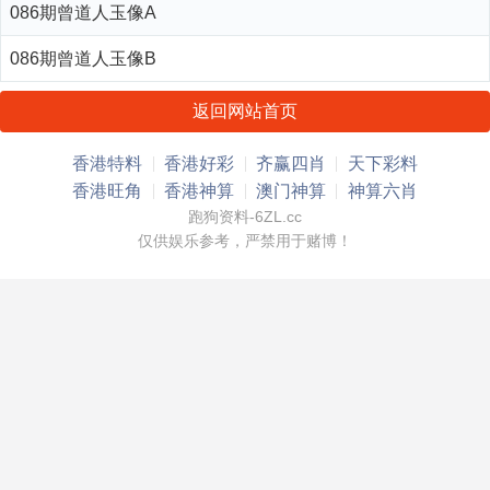
086期曾道人玉像A
086期曾道人玉像B
返回网站首页
香港特料
香港好彩
齐赢四肖
天下彩料
香港旺角
香港神算
澳门神算
神算六肖
跑狗资料-6ZL.cc
仅供娱乐参考，严禁用于赌博！