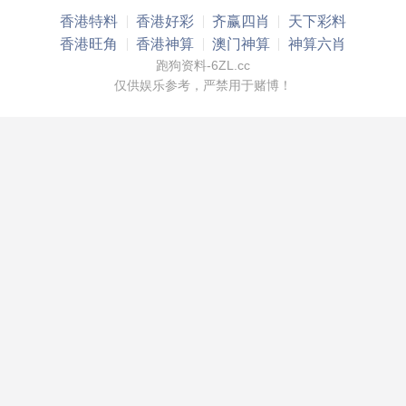
香港特料
香港好彩
齐赢四肖
天下彩料
香港旺角
香港神算
澳门神算
神算六肖
跑狗资料-6ZL.cc
仅供娱乐参考，严禁用于赌博！