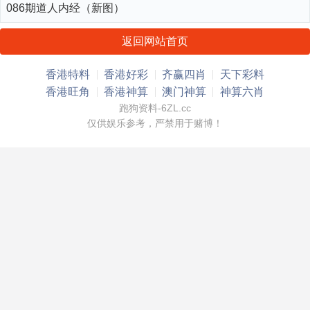
086期道人内经（新图）
返回网站首页
香港特料
香港好彩
齐赢四肖
天下彩料
香港旺角
香港神算
澳门神算
神算六肖
跑狗资料-6ZL.cc
仅供娱乐参考，严禁用于赌博！