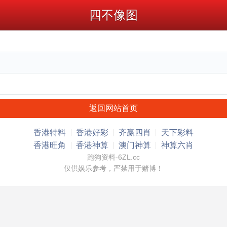
四不像图
返回网站首页
香港特料
香港好彩
齐赢四肖
天下彩料
香港旺角
香港神算
澳门神算
神算六肖
跑狗资料-6ZL.cc
仅供娱乐参考，严禁用于赌博！