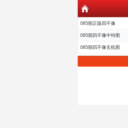
085期正版四不像
085期四不像中特图
085期四不像玄机图