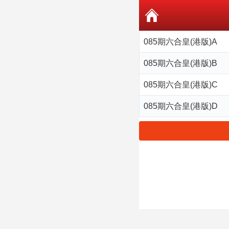
085期六合皇(港版)A
085期六合皇(港版)B
085期六合皇(港版)C
085期六合皇(港版)D