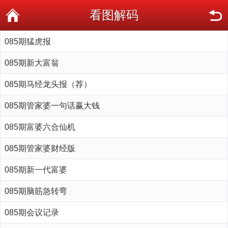
看图解码
085期猛虎报
085期新大富翁
085期马经龙头报（荐）
085期管家婆一句话赢大钱
085期富婆六合仙机
085期管家婆财经版
085期新一代富婆
085期脑筋急转弯
085期会议记录