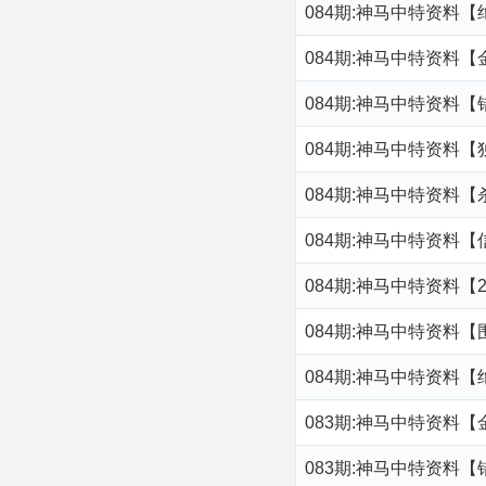
084期:神马中特资料
084期:神马中特资料【
084期:神马中特资料
084期:神马中特资料
084期:神马中特资料
084期:神马中特资料【
084期:神马中特资料【
084期:神马中特资料
084期:神马中特资料
083期:神马中特资料【
083期:神马中特资料