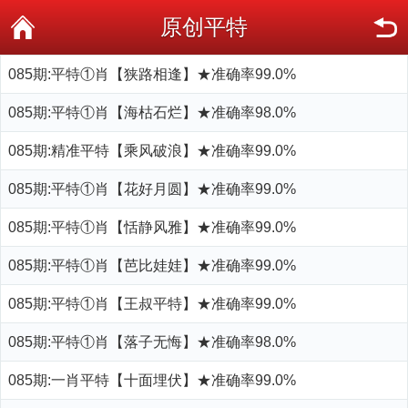
原创平特
085期:平特①肖【狭路相逢】★准确率99.0%
085期:平特①肖【海枯石烂】★准确率98.0%
085期:精准平特【乘风破浪】★准确率99.0%
085期:平特①肖【花好月圆】★准确率99.0%
085期:平特①肖【恬静风雅】★准确率99.0%
085期:平特①肖【芭比娃娃】★准确率99.0%
085期:平特①肖【王叔平特】★准确率99.0%
085期:平特①肖【落子无悔】★准确率98.0%
085期:一肖平特【十面埋伏】★准确率99.0%