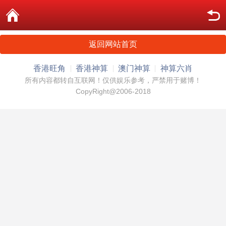
返回网站首页
香港旺角
香港神算
澳门神算
神算六肖
所有内容都转自互联网！仅供娱乐参考，严禁用于赌博！
CopyRight@2006-2018