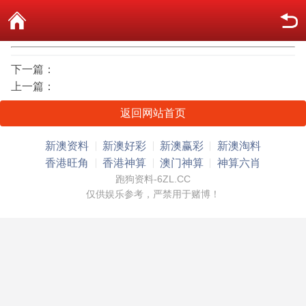
下一篇：
上一篇：
返回网站首页
新澳资料
新澳好彩
新澳赢彩
新澳淘料
香港旺角
香港神算
澳门神算
神算六肖
跑狗资料-6ZL.CC
仅供娱乐参考，严禁用于赌博！