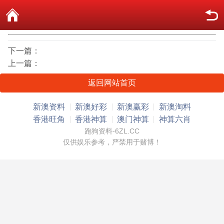
下一篇：
上一篇：
返回网站首页
新澳资料
新澳好彩
新澳赢彩
新澳淘料
香港旺角
香港神算
澳门神算
神算六肖
跑狗资料-6ZL.CC
仅供娱乐参考，严禁用于赌博！