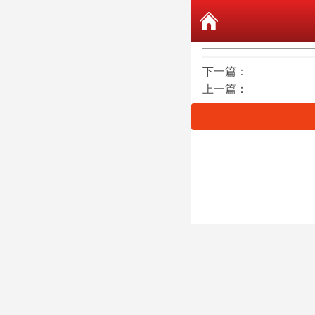
下一篇：
上一篇：