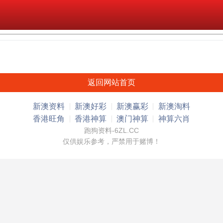
返回网站首页
新澳资料
新澳好彩
新澳赢彩
新澳淘料
香港旺角
香港神算
澳门神算
神算六肖
跑狗资料-6ZL.CC
仅供娱乐参考，严禁用于赌博！