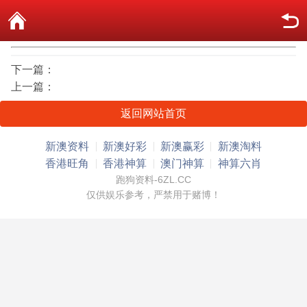
下一篇：
上一篇：
返回网站首页
新澳资料
新澳好彩
新澳赢彩
新澳淘料
香港旺角
香港神算
澳门神算
神算六肖
跑狗资料-6ZL.CC
仅供娱乐参考，严禁用于赌博！