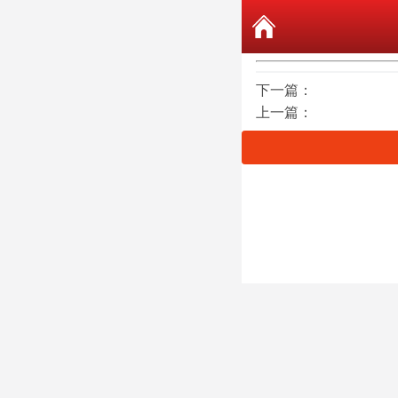
下一篇：
上一篇：