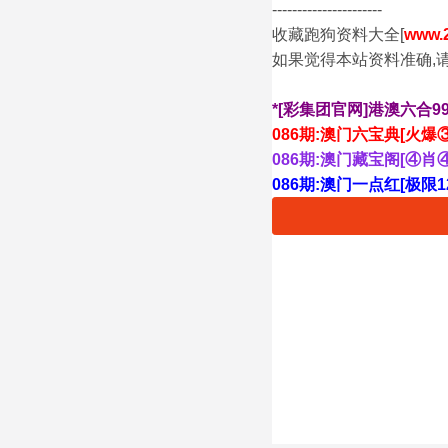
----------------------
收藏跑狗资料大全[
www.
如果觉得本站资料准确,
*[彩集团官网]港澳六合
086期:澳门六宝典[火爆
086期:澳门藏宝阁[④肖
086期:澳门一点红[极限