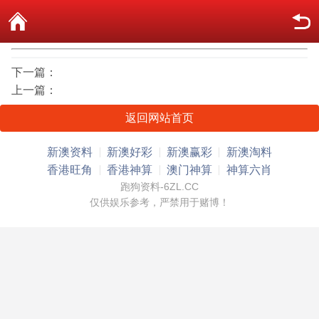
下一篇：
上一篇：
返回网站首页
新澳资料
新澳好彩
新澳赢彩
新澳淘料
香港旺角
香港神算
澳门神算
神算六肖
跑狗资料-6ZL.CC
仅供娱乐参考，严禁用于赌博！