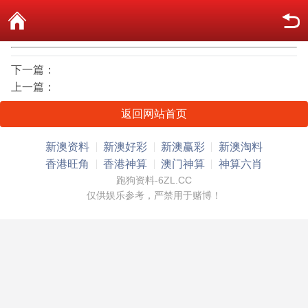
下一篇：
上一篇：
返回网站首页
新澳资料
新澳好彩
新澳赢彩
新澳淘料
香港旺角
香港神算
澳门神算
神算六肖
跑狗资料-6ZL.CC
仅供娱乐参考，严禁用于赌博！