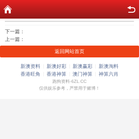
下一篇：
上一篇：
返回网站首页
新澳资料
新澳好彩
新澳赢彩
新澳淘料
香港旺角
香港神算
澳门神算
神算六肖
跑狗资料-6ZL.CC
仅供娱乐参考，严禁用于赌博！