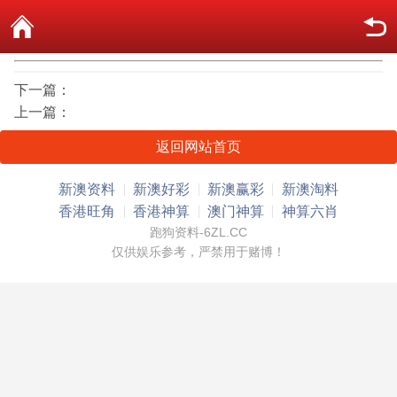
下一篇：
上一篇：
返回网站首页
新澳资料
新澳好彩
新澳赢彩
新澳淘料
香港旺角
香港神算
澳门神算
神算六肖
跑狗资料-6ZL.CC
仅供娱乐参考，严禁用于赌博！