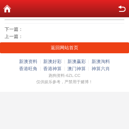
下一篇：
上一篇：
返回网站首页
新澳资料
新澳好彩
新澳赢彩
新澳淘料
香港旺角
香港神算
澳门神算
神算六肖
跑狗资料-6ZL.CC
仅供娱乐参考，严禁用于赌博！