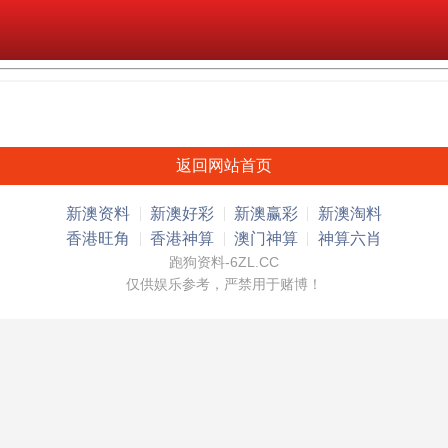
返回网站首页
新澳资料
新澳好彩
新澳赢彩
新澳淘料
香港旺角
香港神算
澳门神算
神算六肖
跑狗资料-6ZL.CC
仅供娱乐参考，严禁用于赌博！