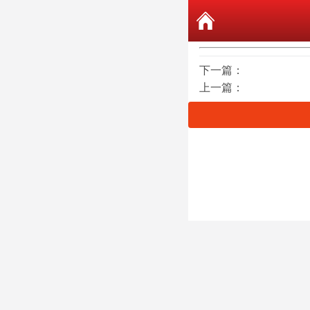
下一篇：
上一篇：