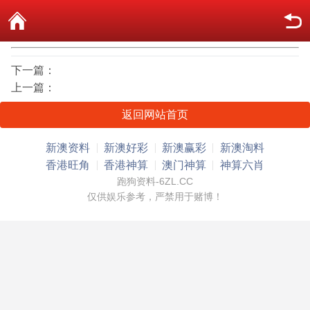
下一篇：
上一篇：
返回网站首页
新澳资料
新澳好彩
新澳赢彩
新澳淘料
香港旺角
香港神算
澳门神算
神算六肖
跑狗资料-6ZL.CC
仅供娱乐参考，严禁用于赌博！