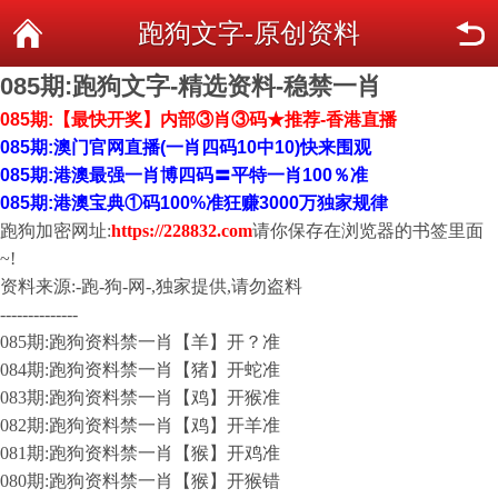
跑狗文字-原创资料
085期:跑狗文字-精选资料-稳禁一肖
085期:【最快开奖】内部③肖③码★推荐-香港直播
085期:澳门官网直播(一肖四码10中10)快来围观
085期:港澳最强一肖博四码〓平特一肖100％准
085期:港澳宝典①码100%准狂赚3000万独家规律
跑狗加密网址:
https://
228832
.com
请你保存在浏览器的书签里面
~!
资料来源:-跑-狗-网-,独家提供,请勿盗料
--------------
085
期:跑狗资料禁一肖【羊】开？准
084
期:跑狗资料禁一肖【猪】开蛇准
083
期:跑狗资料禁一肖【鸡】开猴准
082
期:跑狗资料禁一肖【鸡】开
羊准
081
期:跑狗资料禁一肖【猴】开鸡准
080
期:跑狗资料禁一肖【猴】开猴错