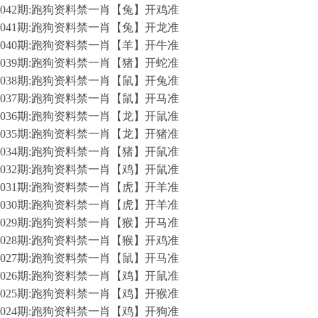
042期:跑狗资料禁一肖【兔】开鸡准
041期:跑狗资料禁一肖【兔】开龙准
040期:跑狗资料禁一肖【羊】开牛准
039期:跑狗资料禁一肖【猪】开蛇准
038期:跑狗资料禁一肖【鼠】开兔准
037期:跑狗资料禁一肖【鼠】开马准
036期:跑狗资料禁一肖【龙】开鼠准
035期:跑狗资料禁一肖【龙】开猪准
034期:跑狗资料禁一肖【猪】开鼠准
032期:跑狗资料禁一肖【鸡】开鼠准
031期:跑狗资料禁一肖【虎】开羊准
030期:跑狗资料禁一肖【虎】开羊准
029期:跑狗资料禁一肖【猴】开马准
028期:跑狗资料禁一肖【猴】开鸡准
027期:跑狗资料禁一肖【鼠】开马准
026期:跑狗资料禁一肖【鸡】开鼠准
025期:跑狗资料禁一肖【鸡】开猴准
024期:跑狗资料禁一肖【鸡】开狗准