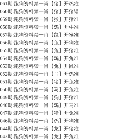
061期:跑狗资料禁一肖【猪】开鸡准
060期:跑狗资料禁一肖【猪】开猪错
059期:跑狗资料禁一肖【猴】开猪准
058期:跑狗资料禁一肖【鸡】开牛准
057期:跑狗资料禁一肖【鼠】开猴准
056期:跑狗资料禁一肖【兔】开狗准
055期:跑狗资料禁一肖【兔】开猪准
054期:跑狗资料禁一肖【鸡】开兔准
053期:跑狗资料禁一肖【兔】开鼠准
052期:跑狗资料禁一肖【马】开鸡准
051期:跑狗资料禁一肖【猪】开兔准
050期:跑狗资料禁一肖【马】开兔准
049期:跑狗资料禁一肖【狗】开猪准
048期:跑狗资料禁一肖【鸡】开马准
047期:跑狗资料禁一肖【猪】开兔准
046期:跑狗资料禁一肖【鸡】开狗准
044期:跑狗资料禁一肖【龙】开猪准
043期:跑狗资料禁一肖【龙】开兔准