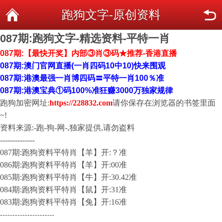
跑狗文字-原创资料
087期:跑狗文字-精选资料-平特一肖
087期:【最快开奖】内部③肖③码★推荐-香港直播
087期:澳门官网直播(一肖四码10中10)快来围观
087期:港澳最强一肖博四码〓平特一肖100％准
087期:港澳宝典①码100%准狂赚3000万独家规律
跑狗加密网址:
https://
228832
.com
请你保存在浏览器的书签里面
~!
资料来源:-跑-狗-网-,独家提供,请勿盗料
--------------
087期:跑狗资料平特肖【羊】开:？准
086期:跑狗资料平特肖【羊】开:00准
085期:跑狗资料平特肖【牛】开:30.42准
084期:跑狗资料平特肖【鼠】开:31准
083期:跑狗资料平特肖【兔】开:16准
----------------------